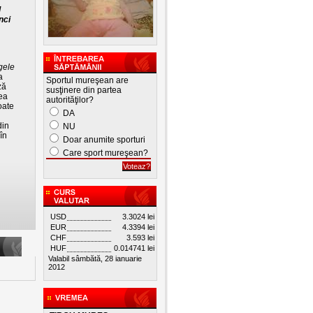
l
nci
gele
a
Sportul mureşean are
ză
susţinere din partea
tea
autorităţilor?
oate
DA
din
NU
în
Doar anumite sporturi
Care sport mureşean?
USD
3.3024 lei
EUR
4.3394 lei
CHF
3.593 lei
HUF
0.014741 lei
Valabil sâmbătă, 28 ianuarie
2012