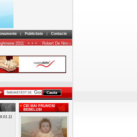
onamente
Publicitate
Contacte
hinene 2011
+ + +
Robert De Niro va prezida juriul de la Cannes în acest a
19.01.11