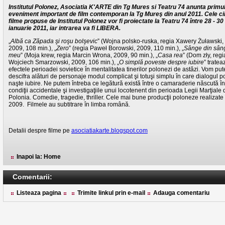
Institutul Polonez, Asociatia K'ARTE din Tg Mures si Teatru 74 anunta primu
eveniment important de film contemporan la Tg Mureş din anul 2011. Cele ci
filme propuse de Institutul Polonez vor fi proiectate la Teatru 74 între 28 - 30
ianuarie 2011, iar intrarea va fi LIBERA.
„
Albă ca Zăpada şi roşu bolşevic
” (Wojna polsko-ruska, regia Xawery Żuławski,
2009, 108 min.), „
Zero
” (regia Paweł Borowski, 2009, 110 min.), „
Sânge din sân
meu
” (Moja krew, regia Marcin Wrona, 2009, 90 min.), „
Casa rea
” (Dom zły, regi
Wojciech Smarzowski, 2009, 106 min.), „
O simplă poveste despre iubire
” tratea
efectele perioadei sovietice în mentalitatea tinerilor polonezi de astăzi. Vom pu
descifra alături de personaje modul complicat şi totuşi simplu în care dialogul p
naşte iubire. Ne putem întreba ce legătură există între o camaraderie născută în
condiţii accidentale şi investigaţiile unui locotenent din perioada Legii Marţiale 
Polonia. Comedie, tragedie, thriller. Cele mai bune producţii poloneze realizate 
2009. Filmele au subtitrare în limba română.
Detalii despre filme pe
asociatiakarte.blogspot.com
Inapoi la: Home
Comentarii:
Listeaza pagina
Trimite linkul prin e-mail
Adauga comentariu