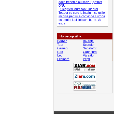
daca trecerile au scazut, potrivit
ONU
·
Siegfried Muresan: Tudorel
Toader se cere la intalniri cu usile
inchise pentru a convinge Europa
ca Legile justitiei sunt bune. Va
esua!
Horoscop zilnic
Berbec
Balanţă
Taur
Scorpion
Gemeni
Săgetător
Rac
Capricorn
Leu
Vărsător
Fecioară
Peşti