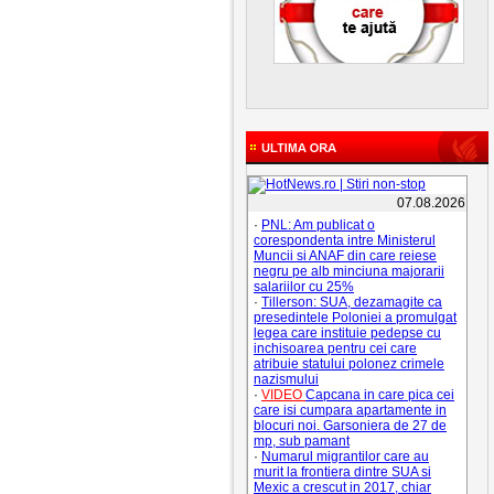
07.08.2026
·
PNL: Am publicat o
corespondenta intre Ministerul
Muncii si ANAF din care reiese
negru pe alb minciuna majorarii
salariilor cu 25%
·
Tillerson: SUA, dezamagite ca
presedintele Poloniei a promulgat
legea care instituie pedepse cu
inchisoarea pentru cei care
atribuie statului polonez crimele
nazismului
·
VIDEO
Capcana in care pica cei
care isi cumpara apartamente in
blocuri noi. Garsoniera de 27 de
mp, sub pamant
·
Numarul migrantilor care au
murit la frontiera dintre SUA si
Mexic a crescut in 2017, chiar