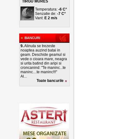
TIRGU MURES
Temperatura:
-6 C°
Senzatie de:
-7 C°
Vant:
E 2 m/s
9.
Alinuta se trezeste
noaptea auzind batai in
geam. Deschide geamul si
vede o cioara mare, neagra
si urita batind din aripi si
croncanind: "Te maninc...te
maninc....te maninc!!!"
Al...
Toate bancurile