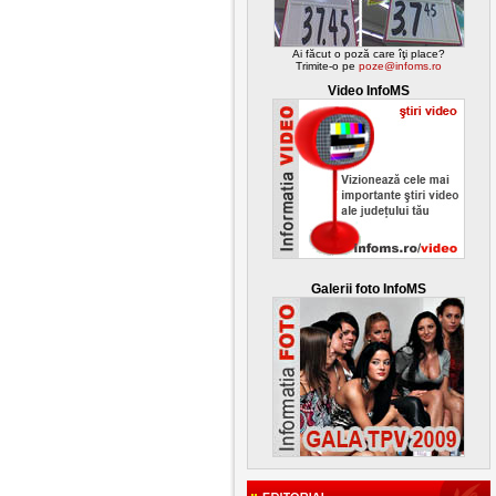
Ai făcut o poză care îţi place?
Trimite-o pe
poze@infoms.ro
Video InfoMS
Galerii foto InfoMS