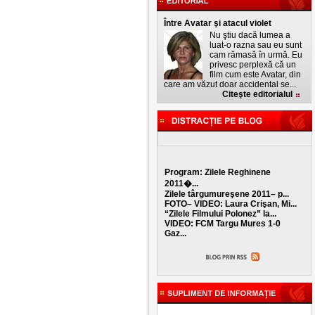
Între Avatar şi atacul violet
Nu ştiu dacă lumea a
luat-o razna sau eu sunt
cam rămasă în urmă. Eu
privesc perplexă că un
film cum este Avatar, din
care am văzut doar accidental se...
Citeşte editorialul
Program: Zilele Reghinene
2011�...
Zilele târgumureşene 2011– p...
FOTO– VIDEO: Laura Crişan, Mi...
“Zilele Filmului Polonez” la...
VIDEO: FCM Targu Mures 1-0
Gaz...