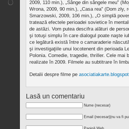
2009, 110 min.), „Sânge din sângele meu” (Mo
Wrona, 2009, 90 min.), „Casa rea” (Dom zły, 
Smarzowski, 2009, 106 min.), „O simplă poves
tratează efectele perioadei sovietice în mentali
de astăzi. Vom putea descifra alături de pers
şi totuşi simplu în care dialogul poate naşte i
ce legătură există între o camaraderie născută 
şi investigaţiile unui locotenent din perioada Le
Polonia. Comedie, tragedie, thriller. Cele mai 
realizate în 2009. Filmele au subtitrare în lim
Detalii despre filme pe
asociatiakarte.blogspo
Lasă un comentariu
Nume (necesar)
Email (necesar)
(nu va fi pu
Pagină Web