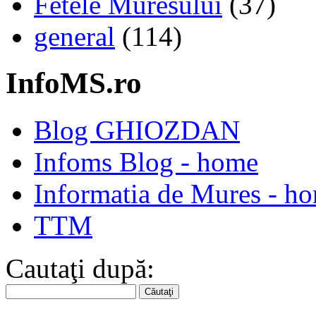
Fetele Muresului
(37)
general
(114)
InfoMS.ro
Blog GHIOZDAN
Infoms Blog - home
Informatia de Mures - h
TTM
Cautaţi după: