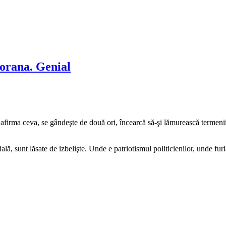
porana. Genial
 afirma ceva, se gândeşte de două ori, încearcă să-şi lămurească termenii
ă, sunt lăsate de izbelişte. Unde e patriotismul politicienilor, unde fur