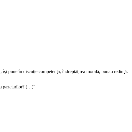
, îşi pune în discuţie competenţa, îndreptăţirea morală, buna-credinţă.
ia gazetarilor? (…)”