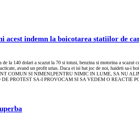
i acest indemn la boicotarea statiilor de c
ca de la 140 dolari a scazut la 70 si totusi, benzina si motorina a scazut c
urile practicate, avand un profit urias. Daca ei isi bat joc de noi, ha
ONT COMUN SI NIMENI,PENTRU NIMIC IN LUME, SA NU AL
 DE PROTEST SA-I PROVOCAM SI SA VEDEM O REACTIE P
 superba