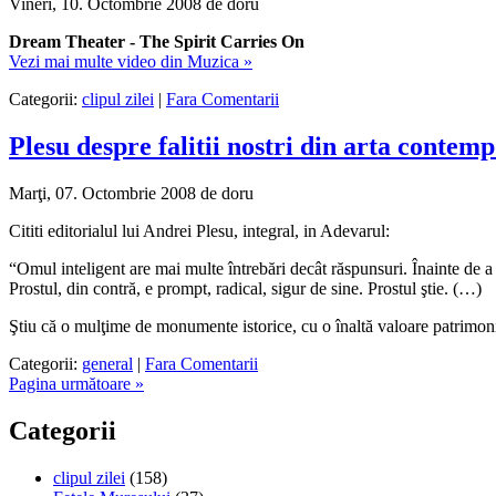
Vineri, 10. Octombrie 2008 de doru
Dream Theater - The Spirit Carries On
Vezi mai multe video din Muzica »
Categorii:
clipul zilei
|
Fara Comentarii
Plesu despre falitii nostri din arta contem
Marţi, 07. Octombrie 2008 de doru
Cititi editorialul lui Andrei Plesu, integral, in Adevarul:
“Omul inteligent are mai multe întrebări decât răspunsuri. Înainte de a
Prostul, din contră, e prompt, radical, sigur de sine. Prostul ştie. (…)
Ştiu că o mulţime de monumente istorice, cu o înaltă valoare patrimonial
Categorii:
general
|
Fara Comentarii
Pagina următoare »
Categorii
clipul zilei
(158)