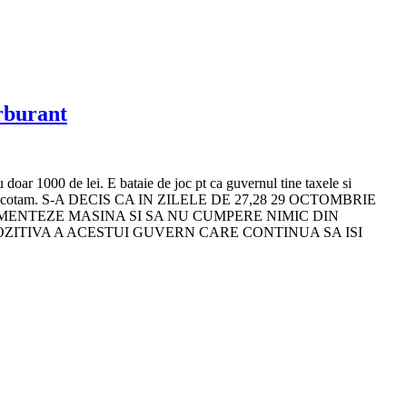
arburant
u doar 1000 de lei. E bataie de joc pt ca guvernul tine taxele si
ideti sa-i boicotam. S-A DECIS CA IN ZILELE DE 27,28 29 OCTOMBRIE
IMENTEZE MASINA SI SA NU CUMPERE NIMIC DIN
OZITIVA A ACESTUI GUVERN CARE CONTINUA SA ISI