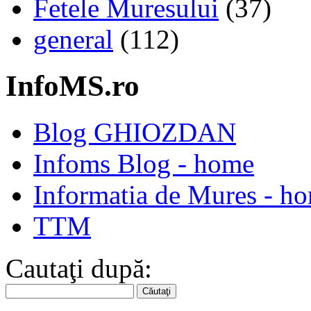
Fetele Muresului
(37)
general
(112)
InfoMS.ro
Blog GHIOZDAN
Infoms Blog - home
Informatia de Mures - h
TTM
Cautaţi după: