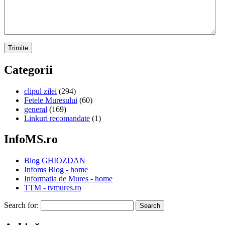
Categorii
clipul zilei
(294)
Fetele Muresului
(60)
general
(169)
Linkuri recomandate
(1)
InfoMS.ro
Blog GHIOZDAN
Infoms Blog - home
Informatia de Mures - home
TTM - tvmures.ro
Search for: