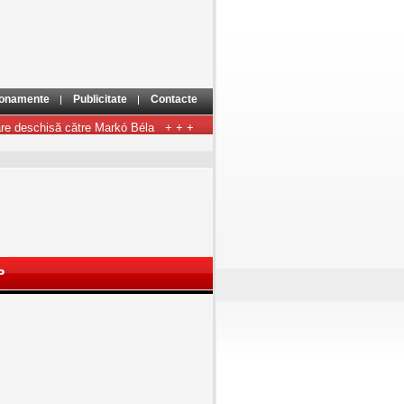
onamente
Publicitate
Contacte
deschisă către Markó Béla
+ + +
Horoscop - 18 noiembrie
+ + +
18 Noi