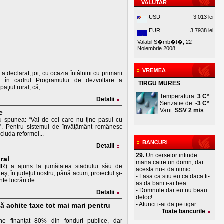
USD
3.013 lei
EUR
3.7938 lei
Valabil S�mb�t�, 22
Noiembrie 2008
declarat, joi, cu ocazia întâlnirii cu primarii
te în cadrul Programului de dezvoltare a
TIRGU MURES
aţiul rural, că,...
Temperatura:
3 C°
Detalii
Senzatie de:
-3 C°
Vant:
SSV 2 m/s
e
spunea: “Vai de cel care nu ţine pasul cu
t!”. Pentru sistemul de învăţământ românesc
 ciuda reformei...
Detalii
29.
Un cersetor intinde
ral
mana catre un domn, dar
PIR) a ajuns la jumătatea stadiului său de
acesta nu-i da nimic:
reş, în judeţul nostru, până acum, proiectul şi-
- Lasa ca stiu eu ca daca ti-
te lucrări de...
as da bani i-ai bea.
- Domnule dar eu nu beau
Detalii
deloc!
- Atunci i-ai da pe tigar...
ă achite taxe tot mai mari pentru
Toate bancurile
ne finanţat 80% din fonduri publice, dar