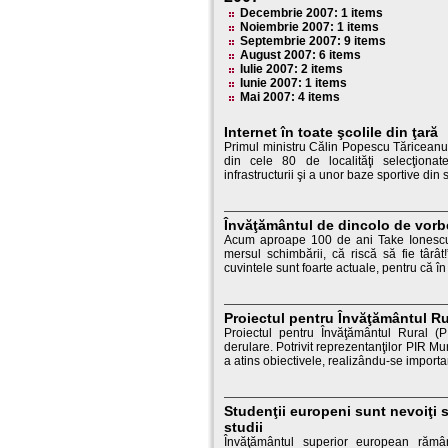
Decembrie 2007: 1 items
Noiembrie 2007: 1 items
Septembrie 2007: 9 items
August 2007: 6 items
Iulie 2007: 2 items
Iunie 2007: 1 items
Mai 2007: 4 items
Internet în toate şcolile din ţară
Primul ministru Călin Popescu Tăriceanu a 
din cele 80 de localităţi selecţiona
infrastructurii şi a unor baze sportive din sp
Învăţământul de dincolo de vorb
Acum aproape 100 de ani Take Ionescu 
mersul schimbării, că riscă să fie târâ
cuvintele sunt foarte actuale, pentru că în
Proiectul pentru Învăţământul Ru
Proiectul pentru Învăţământul Rural (
derulare. Potrivit reprezentanţilor PIR Mu
a atins obiectivele, realizându-se importan
Studenţii europeni sunt nevoiţi s
studii
Învăţământul superior european rămâ