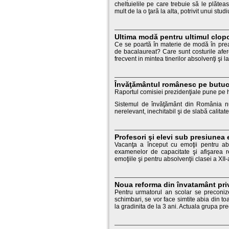
cheltuielile pe care trebuie să le plăteas
mult de la o ţară la alta, potrivit unui studi
Ultima modă pentru ultimul clopo
Ce se poartă în materie de modă în preaj
de bacalaureat? Care sunt costurile afere
frecvent in mintea tinerilor absolvenţi şi l
Învăţământul românesc pe butuc
Raportul comisiei prezidenţiale pune pe h
Sistemul de învăţământ din România nu 
nerelevant, inechitabil şi de slabă calitate,
Profesori şi elevi sub presiunea
Vacanţa a început cu emoţii pentru abs
examenelor de capacitate şi afişarea rezu
emoţiile şi pentru absolvenţii clasei a XII-
Noua reforma din învatamânt privi
Pentru urmatorul an scolar se preconiz
schimbari, se vor face simtite abia din to
la gradinita de la 3 ani. Actuala grupa pre