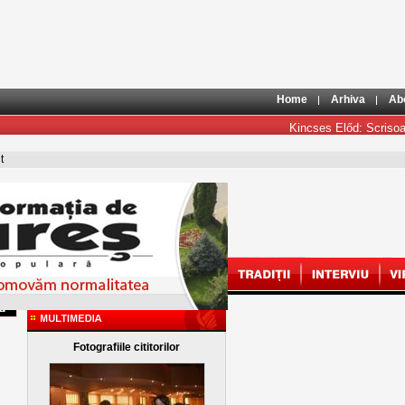
Home
Arhiva
Ab
Kincses Előd: Scrisoare 
t
Fotografiile cititorilor