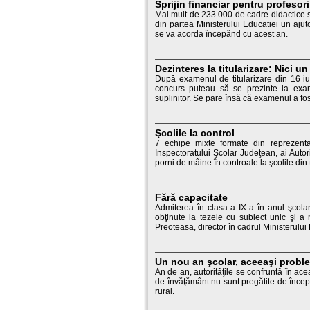
Sprijin financiar pentru profesori
Mai mult de 233.000 de cadre didactice sa
din partea Ministerului Educatiei un aju
se va acorda începând cu acest an.
Dezinteres la titularizare: Nici 
După examenul de titularizare din 16 iul
concurs puteau să se prezinte la ex
suplinitor. Se pare însă că examenul a fost
Şcolile la control
7 echipe mixte formate din reprezentan
Inspectoratului Şcolar Judeţean, ai Autori
porni de mâine în controale la şcolile din to
Fără capacitate
Admiterea în clasa a IX-a în anul şcola
obţinute la tezele cu subiect unic şi a m
Preoteasa, director în cadrul Ministerului E
Un nou an şcolar, aceeaşi probl
An de an, autorităţile se confruntă în ac
de învăţământ nu sunt pregătite de începe
rural.