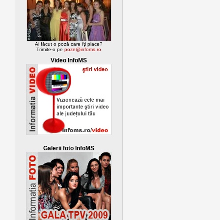
Ai făcut o poză care îţi place?
Trimite-o pe
poze@infoms.ro
Video InfoMS
Galerii foto InfoMS