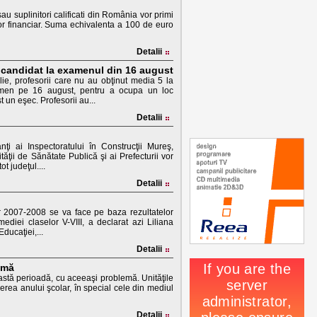
u suplinitori calificati din România vor primi
tor financiar. Suma echivalenta a 100 de euro
Detalii
un candidat la examenul din 16 august
ie, profesorii care nu au obţinut media 5 la
amen pe 16 august, pentru a ocupa un loc
 un eşec. Profesorii au...
Detalii
ţi ai Inspectoratului în Construcţii Mureş,
tăţii de Sănătate Publică şi ai Prefecturii vor
t judeţul....
Detalii
r 2007-2008 se va face pe baza rezultatelor
ediei claselor V-VIII, a declarat azi Liliana
ducaţiei,...
Detalii
emă
eastă perioadă, cu aceeaşi problemă. Unităţile
rea anului şcolar, în special cele din mediul
Detalii