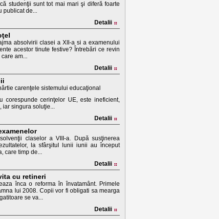
că studenţii sunt tot mai mari şi diferă foarte
u publicat de...
Detalii
ţel
ma absolvirii clasei a XII-a si a examenului
nte acestor tinute festive? Întrebări ce revin
a care am...
Detalii
ii
ârtie carenţele sistemului educaţional
corespunde cerinţelor UE, este ineficient,
 iar singura soluţie...
Detalii
 examenelor
olvenţii claselor a VIII-a. După susţinerea
ltatelor, la sfârşitul lunii iunii au început
a, care timp de...
Detalii
ta cu retineri
eaza înca o reforma în învatamânt. Primele
amna lui 2008. Copii vor fi obligati sa mearga
gatitoare se va...
Detalii