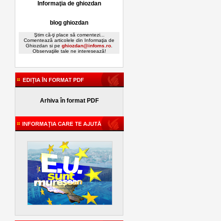
Informaţia de ghiozdan
blog ghiozdan
Ştim că-ţi place să comentezi...
Comentează articolele din Informaţia de
Ghiozdan si pe
ghiozdan@infoms.ro
.
Observaţiile tale ne interesează!
Arhiva în format PDF