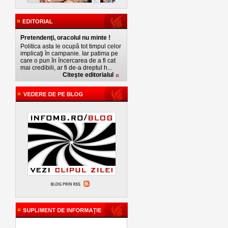
Pretendenţi, oracolul nu minte !
Politica asta le ocupă tot timpul celor
implicaţi în campanie. Iar patima pe
care o pun în încercarea de a fi cat
mai credibili, ar fi de-a dreptul h...
Citeşte editorialul