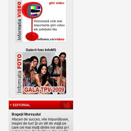
Galerii foto InfoMS
Bogaţii Mureşului
Afaceri de succes, vile impunătoare,
maşini de lux! Şi un stil de viaţă pe
care cei mai mulţi dintre noi abia şi-l