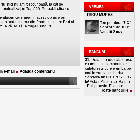
fiu, nici nu am fost curioasă, la cât se
nominalizaţi în Top 500. Probabil cifra cu
TIRGU MURES
 afaceri care apar în acest top au averi
zentand o treime din Produsul Intern Brut al
Temperatura:
7 C°
le vă las să le trageţi singuri.
Senzatie de:
8 C°
Vant:
E 0 m/s
31.
Doua blonde calatoresc
cu trenul. In compartiment
calatoreste cu ele un barbat
rin e-mail
Adauga comentariu
mai in varsta, cu barba.
Sopteste una la alta: - Uita-
te! Asta-i Mircea cel Batran...
- Esti proasta. El e mor...
Toate bancurile