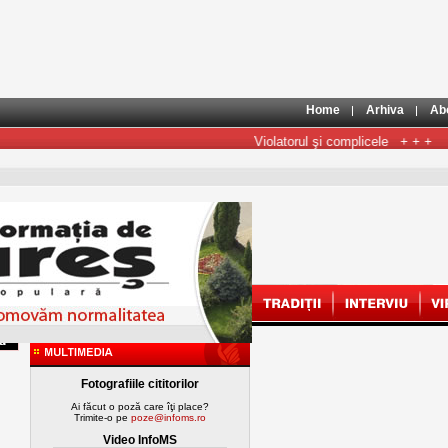
Home
Arhiva
Ab
Violatorul şi complicele
+ + +
Co
Fotografiile cititorilor
Ai făcut o poză care îţi place?
Trimite-o pe
poze@infoms.ro
Video InfoMS