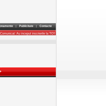
onamente
Publicitate
Contacte
municat: Au inceput inscrierile la TOT2008
+ + +
COMUNICAT: Cultura.Inmu