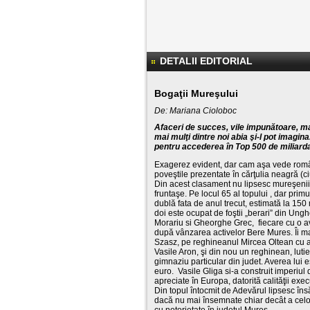
DETALII EDITORIAL
Bogaţii Mureşului
De: Mariana Cioloboc
Afaceri de succes, vile impunătoare, maşi
mai mulţi dintre noi abia şi-l pot imagin
pentru accederea în Top 500 de miliard
Exagerez evident, dar cam aşa vede românu
poveştile prezentate în cărţulia neagră (
Din acest clasament nu lipsesc mureşenii, 
fruntaşe. Pe locul 65 al topului , dar prim
dublă fata de anul trecut, estimată la 150
doi este ocupat de foştii „berari” din Ungh
Morariu si Gheorghe Grec, fiecare cu o a
după vânzarea activelor Bere Mures. Îi ma
Szasz, pe reghineanul Mircea Oltean cu af
Vasile Aron, şi din nou un reghinean, luti
gimnaziu particular din judet. Averea lui 
euro. Vasile Gliga si-a construit imperiul
apreciate în Europa, datorită calităţii execu
Din topul întocmit de Adevărul lipsesc îns
dacă nu mai însemnate chiar decât a celor