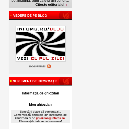
pot imagina. Sunt câteva din condiţ...
Citeşte editorialul
Informaţia de ghiozdan
blog ghiozdan
Ştim că-ţi place să comentezi...
Comentează articolele din Informaţia de
Ghiozdan si pe
ghiozdan@infoms.ro
.
Observaţiile tale ne interesează!