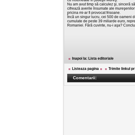
cu notorietate în judeţul Mureş.
Nu am avut timp să calculez şi, sinceră să 
cifrează averile însumate ale mureşenilor 
pricina mi-ar fi provocat frisoane.
Încă un singur lucru, cei 500 de oameni de
cumulate de peste 39 miliarde euro, repre
Romaniei. Fără cuvinte, nu-i aşa? Concluzii
Inapoi la: Lista editoriale
Listeaza pagina
Trimite linkul p
Comentarii: