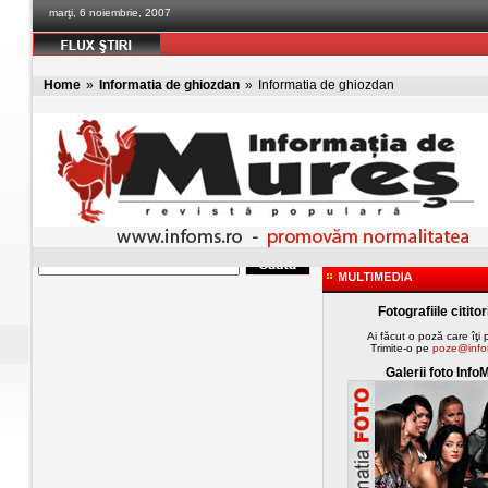
marţi, 6 noiembrie, 2007
Home
»
Informatia de ghiozdan
»
Informatia de ghiozdan
Fotografiile cititor
Ai făcut o poză care îţi
Trimite-o pe
poze@info
Galerii foto Info