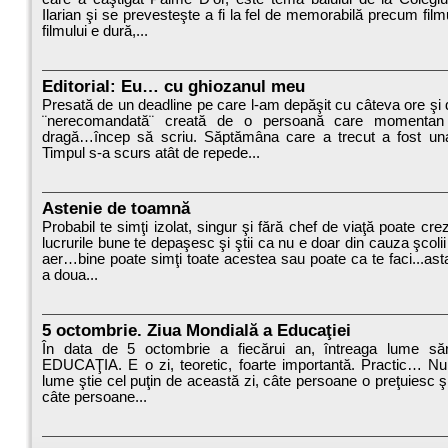
Ilarian şi se prevesteşte a fi la fel de memorabilă precum fil
filmului e dură,...
Editorial: Eu… cu ghiozanul meu
Presată de un deadline pe care l-am depăşit cu câteva ore şi 
¨nerecomandată¨ creată de o persoană care momentan
dragă…încep să scriu. Săptămâna care a trecut a fost una
Timpul s-a scurs atât de repede...
Astenie de toamnă
Probabil te simţi izolat, singur şi fără chef de viaţă poate cre
lucrurile bune te depaşesc şi ştii ca nu e doar din cauza şcolii
aer…bine poate simţi toate acestea sau poate ca te faci...ast
a doua...
5 octombrie. Ziua Mondială a Educaţiei
În data de 5 octombrie a fiecărui an, întreaga lume săr
EDUCAŢIA. E o zi, teoretic, foarte importantă. Practic… Nu
lume ştie cel puţin de această zi, câte persoane o preţuiesc ş
câte persoane...