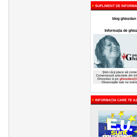
blog ghiozdan
Informaţia de ghio
Ştim că-ţi place să comen
Comentează articolele din In
Ghiozdan si pe
ghiozdan@i
Observaţiile tale ne inte