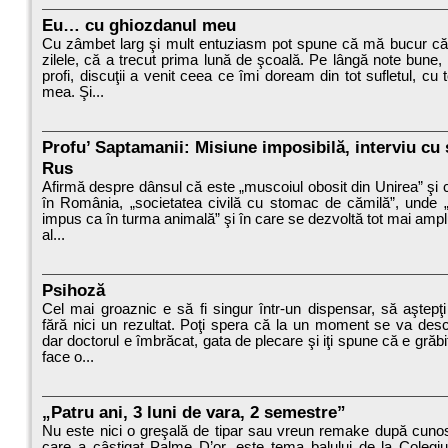
Eu… cu ghiozdanul meu
Cu zâmbet larg şi mult entuziasm pot spune că mă bucur că
zilele, că a trecut prima lună de şcoală. Pe lângă note bune, or
profi, discuţii a venit ceea ce îmi doream din tot sufletul, cu t
mea. Şi...
Profu’ Saptamanii: Misiune imposibilă, interviu cu 
Rus
Afirmă despre dânsul că este „muscoiul obosit din Unirea” şi c
în România, „societatea civilă cu stomac de cămilă”, unde „
impus ca în turma animală” şi în care se dezvoltă tot mai amplu
al...
Psihoză
Cel mai groaznic e să fi singur într-un dispensar, să aştepţi
fără nici un rezultat. Poţi spera că la un moment se va des
dar doctorul e îmbrăcat, gata de plecare şi iţi spune că e grăbit
face o...
„Patru ani, 3 luni de vara, 2 semestre”
Nu este nici o greşală de tipar sau vreun remake după cunos
care a câştigat Palme D’or, este tema balului de la Colegiu