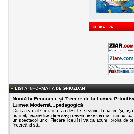
LISTĂ INFORMATIA DE GHIOZDAN
Nuntă la Economic şi Trecere de la Lumea Primitivă
Lumea Modernă…pedagogică
Cu câteva zile în urmă s-a deschis sezonul la baluri. Şi, aş
normal, fiecare liceu ţine să-şi desemneze cei mai frumoşi bobo
un spectacol unic. Fiecare liceu îsi va da acum ¨proba de orig
încercând să...