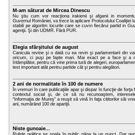
M-am săturat de Mircea Dinescu
Nu ştiu cum vor reacţiona irakienii şi afganii in momentu
Guvernul României, va trece la aplicare Protocolului Coaliţiei la
stabili pe algoritm locurile care se cuvin fiecărui partid in Gu
agenţii. Şi din UDMR. Fără PUR.
Elegia sfârşitului de august
Canicula revine şi o dată cu ea revin şi parlamentarii din v
oricum, ci puşi pe fapte mari. Mai exact pe a face şi a 
întâmplător, pentru că vine prima tură de alegeri, europarlamen
test important atât pentru partide cât şi pentru alegători.
2 ani de normalitate în 100 de numere
În vremuri în care publicaţiile apar şi dispar în funcţie de forţa 
contextul social şi, de ce să nu recunoaştem, interesele 
“Informaţia de Mureş” a reuşit să vină în faţa cititorilor săi v
ani, numârând 100 de apariţii.
Niste gunoaie...
Rufele politice se spala în public pâna la un punct. Dar gu