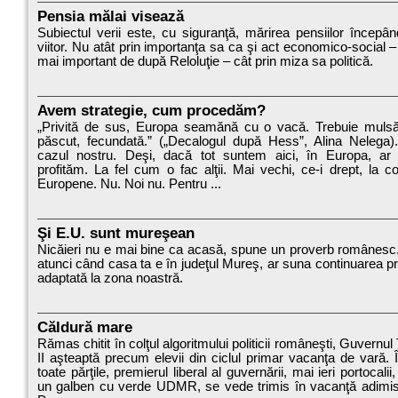
Pensia mălai visează
Subiectul verii este, cu siguranţă, mărirea pensiilor începâ
viitor. Nu atât prin importanţa sa ca şi act economico-social –
mai important de după Reloluţie – cât prin miza sa politică.
Avem strategie, cum procedăm?
„Privită de sus, Europa seamănă cu o vacă. Trebuie mulsă
păscut, fecundată.” („Decalogul după Hess”, Alina Nelega)
cazul nostru. Deşi, dacă tot suntem aici, în Europa, ar 
profităm. La fel cum o fac alţii. Mai vechi, ce-i drept, la c
Europene. Nu. Noi nu. Pentru ...
Şi E.U. sunt mureşean
Nicăieri nu e mai bine ca acasă, spune un proverb românesc
atunci când casa ta e în judeţul Mureş, ar suna continuarea pr
adaptată la zona noastră.
Căldură mare
Rămas chitit în colţul algoritmului politicii româneşti, Guvernu
II aşteaptă precum elevii din ciclul primar vacanţa de vară. În
toate părţile, premierul liberal al guvernării, mai ieri portocalii
un galben cu verde UDMR, se vede trimis în vacanţă adimis