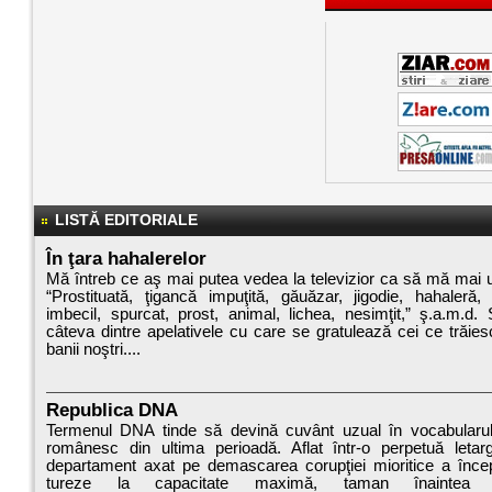
LISTĂ EDITORIALE
În ţara hahalerelor
Mă întreb ce aş mai putea vedea la televizior ca să mă mai
“Prostituată, ţigancă impuţită, găuăzar, jigodie, hahaleră,
imbecil, spurcat, prost, animal, lichea, nesimţit,” ş.a.m.d.
câteva dintre apelativele cu care se gratulează cei ce trăies
banii noştri....
Republica DNA
Termenul DNA tinde să devină cuvânt uzual în vocabularul
românesc din ultima perioadă. Aflat într-o perpetuă letar
departament axat pe demascarea corupţiei mioritice a înce
tureze la capacitate maximă, taman înaintea al