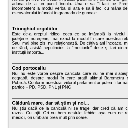
aduna de la un punct încolo. Una e sa îl faci pe Premie
incompetent la modul verbal si alta e sa îi faci cu mâna de 
escavatorului înfundat în gramada de gunoaie.
Triunghiul orgoliilor
Este de-a dreptul ridicol ceea ce se întâmplă la nivelul ins
judeţene mureşene, mai exact la modul în care acestea rel
Sau, mai bine zis, nu relaţionează. De câţiva ani încoace, 
de rând, asistă neputincios la “meciurile” dese şi tari dintre
instituţii importa...
Cod portocaliu
Nu, nu este vorba despre canicula care nu ne mai slăbeşt
degrabă, despre modul în care arată ultimul Barometru 
Publică. Conform acestuia, viitorul parlament ar putea fi format
partide – PD, PSD, PNL şi PNG.
Căldură mare, dar să ştim şi noi...
Nu ştiu dacă de la caniculă ni se trage, dar cred că am c
razna. Cu toţii. Ori nu bem destule lichide, aşa cum ne 
medicii, ori umblăm prea mult prin soare.