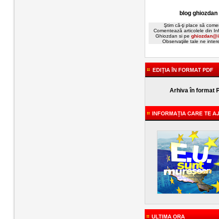
blog ghiozdan
Ştim că-ţi place să comen
Comentează articolele din In
Ghiozdan si pe
ghiozdan@i
Observaţiile tale ne inte
Arhiva în format 