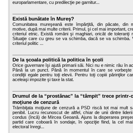
europarlamentare, cu predilecţie pe garnitur...
Există bunătate în Mureş?
Comunitatea mureşeană este împărţită, din păcate, din 
motive, după mai multe criterii. Primul, şi cel mai important, c
criteriul etnic. Există români şi maghiari, oricât de toleranţi
Situaţie care cu greu se va schimba, dacă se va schimba. 
criteriul politic ...
De la şcoala politică la politica în şcoli
Orice guvernare îşi ajută primarii săi. Nici nu e nimic rău în a
Până la un punct. Până în momentul în care se vorbeşte 
condiţii egale pentru toţi elevii. Pentru toţi copiii părinţilor c
aceleaşi impozite şi taxe la stat.
Drumul de la “prostănac” la “tâmpit” trece printr-
moţiune de cenzură
Trâmbiţata moţiune de cenzură a PSD riscă tot mai mult s
penibil. Lucru recunoscut de altfel, chiar de unii dintre liderii
condus (încă) de Mircea Geoană. Ajuns la disperarea preşed
partid care coboară în sondaje, în opoziţie fiind, la cel mai
electoral înregi...