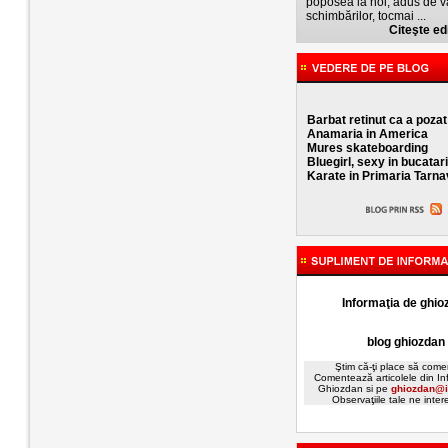
poposea la noi, adus de v
schimbărilor, tocmai ...
Citeşte edi
Barbat retinut ca a pozat
Anamaria in America
Mures skateboarding
Bluegirl, sexy in bucatar
Karate in Primaria Tarna
Informaţia de ghio
blog ghiozdan
Ştim că-ţi place să comen
Comentează articolele din In
Ghiozdan si pe
ghiozdan@i
Observaţiile tale ne inte