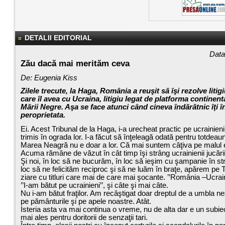
DETALII EDITORIAL
Data
Zău dacă mai merităm ceva
De: Eugenia Kiss
Zilele trecute, la Haga, România a reuşit să îşi rezolve litigi
care îl avea cu Ucraina, litigiu legat de platforma continent
Mării Negre. Aşa se face atunci când cineva îndărătnic îţi î
peroprietata.
Ei. Acest Tribunal de la Haga, i-a urecheat practic pe ucrainieni 
trimis în ograda lor. I-a făcut să înţeleagă odată pentru totdeau
Marea Neagră nu e doar a lor. Că mai suntem câţiva pe malul e
Acuma rămâne de văzut în cât timp îşi strâng ucrainienii jucăriil
Şi noi, în loc să ne bucurăm, în loc să ieşim cu şampanie în st
loc să ne felicităm reciproc şi să ne luăm în braţe, apărem pe T
ziare cu titluri care mai de care mai şocante. ’’România –Ucrain
’’I-am bătut pe ucrainieni’’, şi câte şi mai câte.
Nu i-am bătut fraţilor. Am recâştigat doar dreptul de a umbla nes
pe pământurile şi pe apele noastre. Atât.
Isteria asta va mai continua o vreme, nu de alta dar e un subie
mai ales pentru doritorii de senzaţii tari.