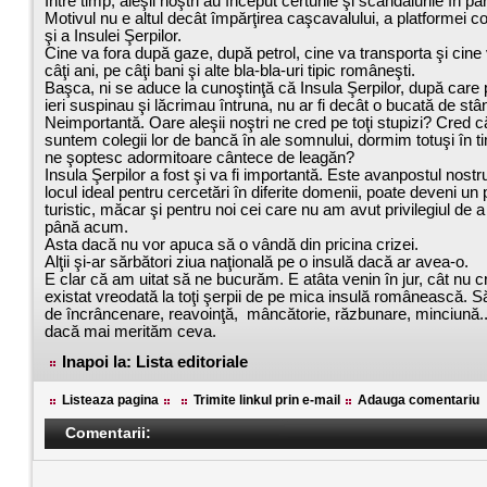
Între timp, aleşii noştri au început certurile şi scandalurile în p
Motivul nu e altul decât împărţirea caşcavalului, a platformei co
şi a Insulei Şerpilor.
Cine va fora după gaze, după petrol, cine va transporta şi cine
câţi ani, pe câţi bani şi alte bla-bla-uri tipic româneşti.
Başca, ni se aduce la cunoştinţă că Insula Şerpilor, după care
ieri suspinau şi lăcrimau întruna, nu ar fi decât o bucată de stâ
Neimportantă. Oare aleşii noştri ne cred pe toţi stupizi? Cred 
suntem colegii lor de bancă în ale somnului, dormim totuşi în t
ne şoptesc adormitoare cântece de leagăn?
Insula Şerpilor a fost şi va fi importantă. Este avanpostul nostr
locul ideal pentru cercetări în diferite domenii, poate deveni un
turistic, măcar şi pentru noi cei care nu am avut privilegiul de 
până acum.
Asta dacă nu vor apuca să o vândă din pricina crizei.
Alţii şi-ar sărbători ziua naţională pe o insulă dacă ar avea-o.
E clar că am uitat să ne bucurăm. E atâta venin în jur, cât nu c
existat vreodată la toţi şerpii de pe mica insulă românească. S
de încrâncenare, reavoinţă, mâncătorie, răzbunare, minciună.
dacă mai merităm ceva.
Inapoi la: Lista editoriale
Listeaza pagina
Trimite linkul prin e-mail
Adauga comentariu
Comentarii: