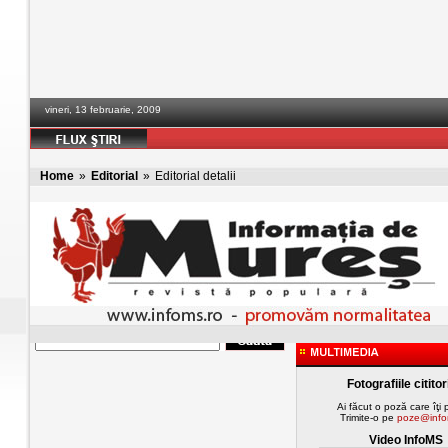
vineri, 13 februarie, 2009
Home
»
Editorial
»
Editorial detalii
Fotografiile cititor
Ai făcut o poză care îţi
Trimite-o pe
poze@info
Video InfoMS