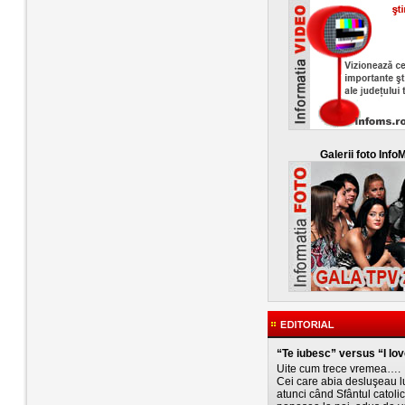
Galerii foto Info
“Te iubesc” versus “I lo
Uite cum trece vremea….
Cei care abia desluşeau l
atunci când Sfântul catolic