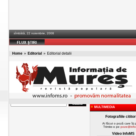
sîmbătă, 22 noiembrie, 2008
Home
»
Editorial
»
Editorial detalii
Fotografiile cititor
Ai făcut o poză care îţi
Trimite-o pe
poze@info
Video InfoMS