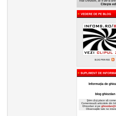
mai credibili, ar fi de-a dre
Citeşte edi
Informaţia de ghio
blog ghiozdan
Ştim că-ţi place să comen
Comentează articolele din In
Ghiozdan si pe
ghiozdan@i
Observaţiile tale ne inte