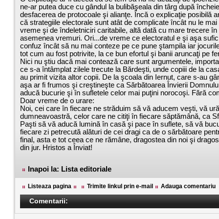
ne-ar putea duce cu gândul la bulibăşeala din târg după încheie
desfacerea de protocoale şi alianţe. Încă o explicaţie posibilă a
că strategiile electorale sunt atât de complicate încât nu le ma
vreme şi de îndeletniciri caritabile, altă dată cu mare trecere în
asemenea vremuri. Ori...de vreme ce electoratul e şi aşa sufic
confuz încât să nu mai conteze pe ce pune ştampila iar jocuril
tot cum au fost potrivite, la ce bun efortul şi banii aruncaţi pe fe
Nici nu ştiu dacă mai contează care sunt argumentele, importa
ce s-a întâmplat zilele trecute la Bărdeşti, unde copiii de la cas
au primit vizita altor copii. De la şcoala din Iernut, care s-au gâ
aşa ar fi frumos şi creştineşte ca Sărbătoarea Învierii Domnulu
aducă bucurie şi în sufletele celor mai puţini norocoşi. Fără com
Doar vreme de o urare:
Noi, cei care în fiecare ne străduim să vă aducem veşti, vă u
dumneavoastră, celor care ne citiţi în fiecare săptămână, ca Sf
Paşti să vă aducă lumină în casă şi pace în suflete, să vă bucu
fiecare zi petrecută alături de cei dragi ca de o sărbătoare pent
final, asta e tot ceea ce ne rămâne, dragostea din noi şi dragos
din jur. Hristos a Înviat!
Inapoi la: Lista editoriale
Listeaza pagina
Trimite linkul prin e-mail
Adauga comentariu
Comentarii: