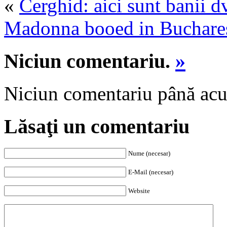
«
Cerghid: aici sunt banii dv
Madonna booed in Buchare
Niciun comentariu.
»
Niciun comentariu până ac
Lăsaţi un comentariu
Nume (necesar)
E-Mail (necesar)
Website