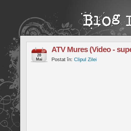
ATV Mures (Video - sup
28
Postat în:
Clipul Zilei
Mai