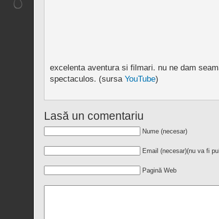
excelenta aventura si filmari. nu ne dam seam
spectaculos. (sursa
YouTube
)
Lasă un comentariu
Nume (necesar)
Email (necesar)
(nu va fi pu
Pagină Web