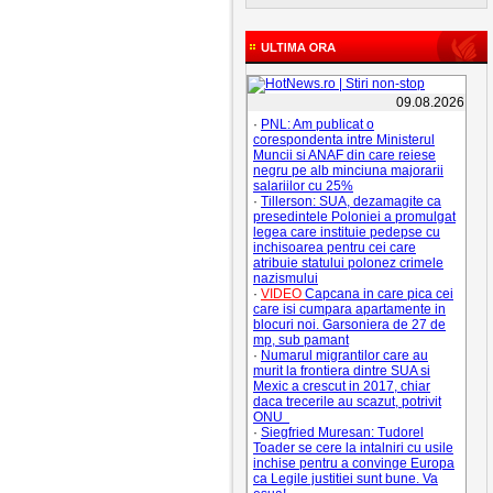
09.08.2026
·
PNL: Am publicat o
corespondenta intre Ministerul
Muncii si ANAF din care reiese
negru pe alb minciuna majorarii
salariilor cu 25%
·
Tillerson: SUA, dezamagite ca
presedintele Poloniei a promulgat
legea care instituie pedepse cu
inchisoarea pentru cei care
atribuie statului polonez crimele
nazismului
·
VIDEO
Capcana in care pica cei
care isi cumpara apartamente in
blocuri noi. Garsoniera de 27 de
mp, sub pamant
·
Numarul migrantilor care au
murit la frontiera dintre SUA si
Mexic a crescut in 2017, chiar
daca trecerile au scazut, potrivit
ONU
·
Siegfried Muresan: Tudorel
Toader se cere la intalniri cu usile
inchise pentru a convinge Europa
ca Legile justitiei sunt bune. Va