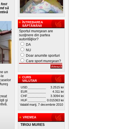
 fost
ând să
ntivă
Sportul mureşean are
susţinere din partea
autorităţilor?
DA
NU
Doar anumite sporturi
Care sport mureşean?
ine un
-le
caselor
 Mureş
USD
3.2515 lei
EUR
4.311 lei
creat
CHF
3.3094 lei
şti şi
HUF
0.015363 lei
tivă.
Valabil marţi, 7 decembrie 2010
TIRGU MURES