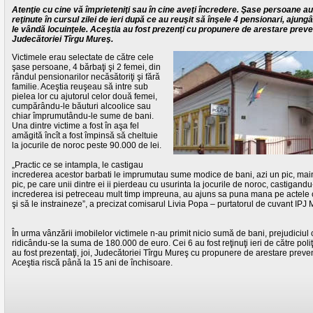
Atenţie cu cine vă împrieteniţi sau în cine aveţi încredere. Şase persoane au
reţinute în cursul zilei de ieri după ce au reuşit să înşele 4 pensionari, ajung
le vândă locuinţele. Aceştia au fost prezenţi cu propunere de arestare preve
Judecătoriei Tîrgu Mureş.
Victimele erau selectate de către cele
şase persoane, 4 bărbaţi şi 2 femei, din
rândul pensionarilor necăsătoriţi şi fără
familie. Aceştia reuşeau să intre sub
pielea lor cu ajutorul celor două femei,
cumpărându-le băuturi alcoolice sau
chiar împrumutându-le sume de bani.
Una dintre victime a fost în aşa fel
amăgită încît a fost împinsă să cheltuie
la jocurile de noroc peste 90.000 de lei.
„Practic ce se intampla, le castigau
increderea acestor barbati le imprumutau sume modice de bani, azi un pic, ma
pic, pe care unii dintre ei ii pierdeau cu usurinta la jocurile de noroc, castigandu
increderea isi petreceau mult timp impreuna, au ajuns sa puna mana pe actele 
şi să le instraineze”, a precizat comisarul Livia Popa – purtatorul de cuvant IPJ
În urma vânzării imobilelor victimele n-au primit nicio sumă de bani, prejudiciul 
ridicându-se la suma de 180.000 de euro. Cei 6 au fost reţinuţi ieri de către poliţi
au fost prezentaţi, joi, Judecătoriei Tîrgu Mureş cu propunere de arestare preven
Aceştia riscă până la 15 ani de închisoare.