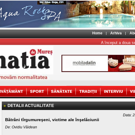
Home
Arhiva
Ab
A început a doua sesiu
DETALII ACTUALITATE
Data: 2
Bătrâni tîrgumureşeni, victime ale înşelăciunii
De: Ovidiu Văidean