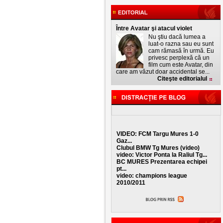
Între Avatar şi atacul violet
Nu ştiu dacă lumea a
luat-o razna sau eu sunt
cam rămasă în urmă. Eu
privesc perplexă că un
film cum este Avatar, din
care am văzut doar accidental se...
Citeşte editorialul
VIDEO: FCM Targu Mures 1-0
Gaz...
Clubul BMW Tg Mures (video)
video: Victor Ponta la Raliul Tg...
BC MURES Prezentarea echipei
pt...
video: champions league
2010/2011