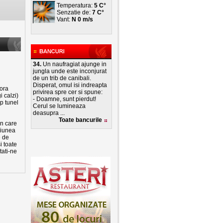
Temperatura:
5 C°
Senzatie de:
7 C°
Vant:
N 0 m/s
34.
Un naufragiat ajunge in
jungla unde este inconjurat
de un trib de canibali.
Disperat, omul isi indreapta
 ora
privirea spre cer si spune:
 calzi)
- Doamne, sunt pierdut!
p tunel
Cerul se lumineaza
deasupra ...
Toate bancurile
in care
ziunea
e de
i toate
tati-ne