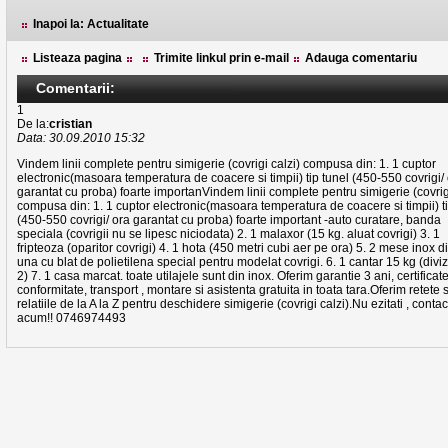
Inapoi la: Actualitate
Listeaza pagina
Trimite linkul prin e-mail
Adauga comentariu
Comentarii:
1
De la:
cristian
Data: 30.09.2010 15:32
Vindem linii complete pentru simigerie (covrigi calzi) compusa din: 1. 1 cuptor
electronic(masoara temperatura de coacere si timpii) tip tunel (450-550 covrigi/
garantat cu proba) foarte importanVindem linii complete pentru simigerie (covrigi
compusa din: 1. 1 cuptor electronic(masoara temperatura de coacere si timpii) ti
(450-550 covrigi/ ora garantat cu proba) foarte important -auto curatare, banda
speciala (covrigii nu se lipesc niciodata) 2. 1 malaxor (15 kg. aluat covrigi) 3. 1
fripteoza (oparitor covrigi) 4. 1 hota (450 metri cubi aer pe ora) 5. 2 mese inox d
una cu blat de polietilena special pentru modelat covrigi. 6. 1 cantar 15 kg (divi
2) 7. 1 casa marcat. toate utilajele sunt din inox. Oferim garantie 3 ani, certificat
conformitate, transport , montare si asistenta gratuita in toata tara.Oferim retete s
relatiile de la A la Z pentru deschidere simigerie (covrigi calzi).Nu ezitati , contac
acum!! 0746974493