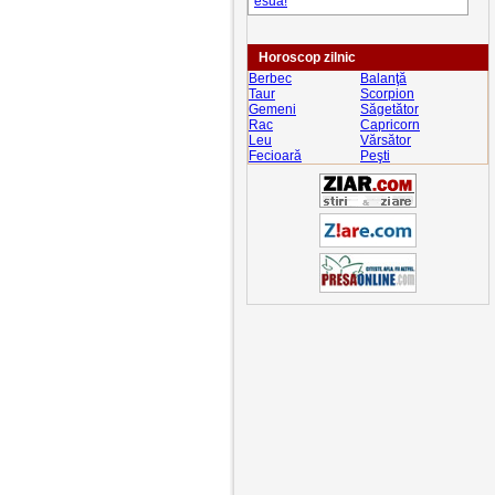
esua!
Horoscop zilnic
Berbec
Balanţă
Taur
Scorpion
Gemeni
Săgetător
Rac
Capricorn
Leu
Vărsător
Fecioară
Peşti