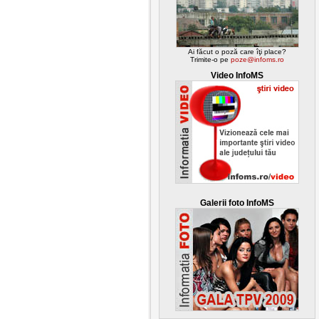
Ai făcut o poză care îţi place?
Trimite-o pe
poze@infoms.ro
Video InfoMS
Galerii foto InfoMS