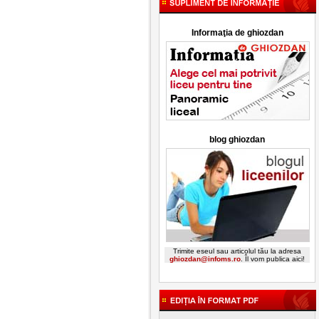
Informaţia de ghiozdan
blog ghiozdan
Trimite eseul sau articolul tău la adresa
ghiozdan@infoms.ro
. Îl vom publica aici!