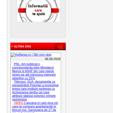
06.08.2026
·
PNL: Am publicat o
corespondenta intre Ministerul
Muncii si ANAF din care reiese
negru pe alb minciuna majorarii
salariilor cu 25%
·
Tillerson: SUA, dezamagite ca
presedintele Poloniei a promulgat
legea care instituie pedepse cu
inchisoarea pentru cei care
atribuie statului polonez crimele
nazismului
·
VIDEO
Capcana in care pica cei
care isi cumpara apartamente in
blocuri noi. Garsoniera de 27 de