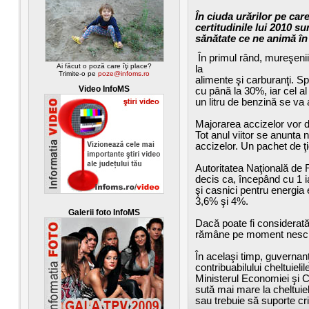
În ciuda urărilor pe car
certitudinile lui 2010 s
sănătate ce ne animă în
În primul rând, mureşenii
Ai făcut o poză care îţi place?
la
Trimite-o pe
poze@infoms.ro
alimente şi carburanţi. Sp
Video InfoMS
cu până la 30%, iar cel a
un litru de benzină se va 
Majorarea accizelor vor de
Tot anul viitor se anunta n
accizelor. Un pachet de ţ
Autoritatea Naţională de
decis ca, începând cu 1 ia
şi casnici pentru energia e
3,6% şi 4%.
Galerii foto InfoMS
Dacă poate fi considerată 
rămâne pe moment nesc
În acelaşi timp, guvernanţ
contribuabilului cheltuiel
Ministerul Economiei şi 
sută mai mare la cheltuie
sau trebuie să suporte cr