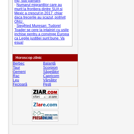
mp, sub pamant
·
Numarul migrantilor care au
murit la frontiera dintre SUA si
Mexic a crescut in 2017, chiar
daca trecerile au scazut, potrivit
ONU
·
Siegfried Muresan: Tudorel
Toader se cere la intalniri cu usile
inchise pentru a convinge Europa
ca Legile justitiei sunt bune. Va
esua!
Horoscop zilnic
Berbec
Balanţă
Taur
Scorpion
Gemeni
Săgetător
Rac
Capricorn
Leu
Vărsător
Fecioară
Peşti