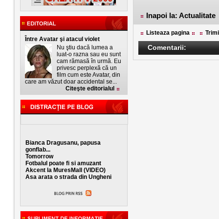
Inapoi la: Actualitate
Listeaza pagina
Trimi
Între Avatar şi atacul violet
Comentarii:
Nu ştiu dacă lumea a
luat-o razna sau eu sunt
cam rămasă în urmă. Eu
privesc perplexă că un
film cum este Avatar, din
care am văzut doar accidental se...
Citeşte editorialul
Bianca Dragusanu, papusa
gonflab...
Tomorrow
Fotbalul poate fi si amuzant
Akcent la MuresMall (VIDEO)
Asa arata o strada din Ungheni